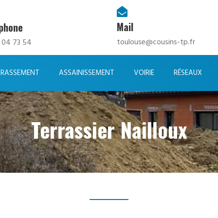

Mail
éphone
toulouse@cousins-tp.fr
 04 73 54
RRASSEMENT
ASSAINISSEMENT
VOIRIE
RÉSEAUX
Terrassier Nailloux