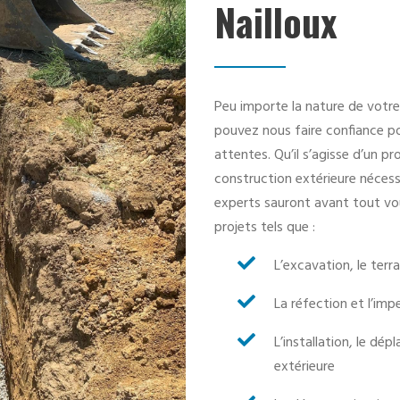
Nailloux
Peu importe la nature de votre
pouvez nous faire confiance p
attentes. Qu’il s’agisse d’un 
construction extérieure néces
experts sauront avant tout vou
projets tels que :

L’excavation, le terr

La réfection et l’im

L’installation, le dé
extérieure