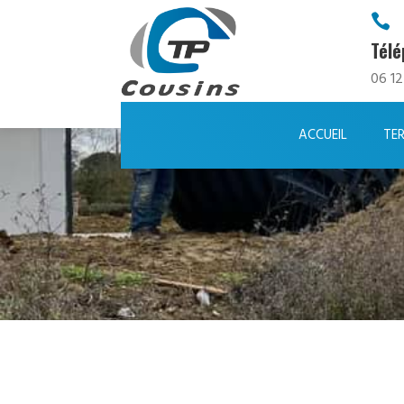

Tél
06 12
ACCUEIL
TE