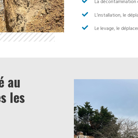

La décontamination et

L’installation, le dé

Le levage, le déplac
é au
s les